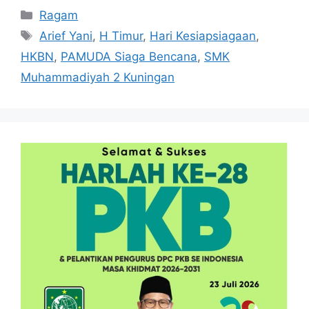
Kategori
Ragam
Tag
Arief Yani
,
H Timur
,
Hari Kesiapsiagaan
,
HKBN
,
PAMUDA Siaga Bencana
,
SMK
Muhammadiyah 2 Kuningan