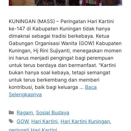
KUNINGAN (MASS) – Peringatan Hari Kartini
ke-147 di Kabupaten Kuningan tidak hanya
dimaknai sebagai tradisi berkebaya. Ketua
Gabungan Organisasi Wanita (GOW) Kabupaten
Kuningan, Hj Rini Sujiyanti, menegaskan momen
ini harus menjadi pengingat bagi perempuan
untuk terus berdaya dan bermanfaat. “Kartini
bukan hanya soal kebaya, tetapi semangat
untuk terus berkembang dan memberi
kontribusi, baik bagi keluarga …
Baca
Selengkapnya
Kategori
Ragam
,
Sosial Budaya
Tag
GOW
,
Hari Kartini
,
Hari Kartini Kuningan
,
peringati Hari Kartini