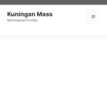
Langsung
ke
Kuningan Mass
isi
Menu
Minimarket Politik