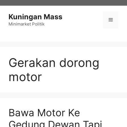
Langsung
ke
Kuningan Mass
isi
Menu
Minimarket Politik
Gerakan dorong
motor
Bawa Motor Ke
Gedung Dewan Tapi