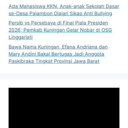
Ada Mahasiswa KKN, Anak-anak Sekolah Dasar
se-Desa Pajambon Diajari Sikap Anti Bullying
Persib vs Persebaya di Final Piala Presiden
2026; Pemkab Kuningan Gelar Nobar di OSG
Linggarjati
Bawa Nama Kuningan, Efana Andriana dan
Mary Andini Bakal Bertugas Jadi Anggota
Paskibraka Tingkat Provinsi Jawa Barat