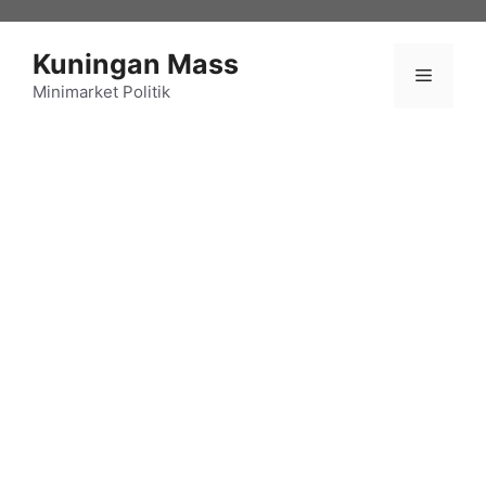
Langsung
ke
Kuningan Mass
isi
Menu
Minimarket Politik