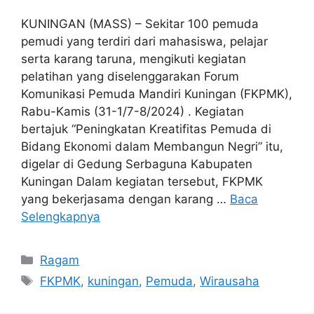
KUNINGAN (MASS) – Sekitar 100 pemuda
pemudi yang terdiri dari mahasiswa, pelajar
serta karang taruna, mengikuti kegiatan
pelatihan yang diselenggarakan Forum
Komunikasi Pemuda Mandiri Kuningan (FKPMK),
Rabu-Kamis (31-1/7-8/2024) . Kegiatan
bertajuk “Peningkatan Kreatifitas Pemuda di
Bidang Ekonomi dalam Membangun Negri” itu,
digelar di Gedung Serbaguna Kabupaten
Kuningan Dalam kegiatan tersebut, FKPMK
yang bekerjasama dengan karang …
Baca
Selengkapnya
Kategori
Ragam
Tag
FKPMK
,
kuningan
,
Pemuda
,
Wirausaha