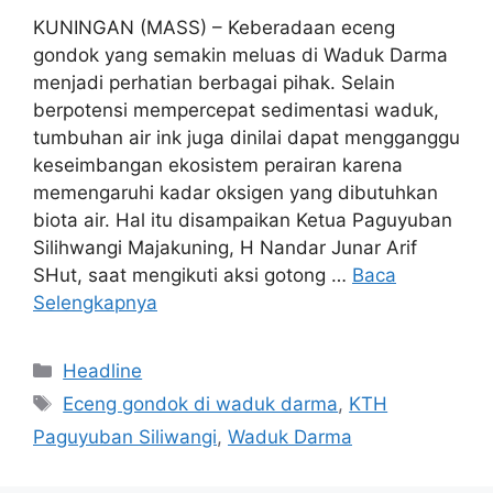
KUNINGAN (MASS) – Keberadaan eceng
gondok yang semakin meluas di Waduk Darma
menjadi perhatian berbagai pihak. Selain
berpotensi mempercepat sedimentasi waduk,
tumbuhan air ink juga dinilai dapat mengganggu
keseimbangan ekosistem perairan karena
memengaruhi kadar oksigen yang dibutuhkan
biota air. Hal itu disampaikan Ketua Paguyuban
Silihwangi Majakuning, H Nandar Junar Arif
SHut, saat mengikuti aksi gotong …
Baca
Selengkapnya
Kategori
Headline
Tag
Eceng gondok di waduk darma
,
KTH
Paguyuban Siliwangi
,
Waduk Darma