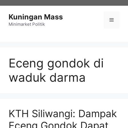
Langsung
ke
Kuningan Mass
isi
Menu
Minimarket Politik
Eceng gondok di
waduk darma
KTH Siliwangi: Dampak
Eceng Gondok Dapat