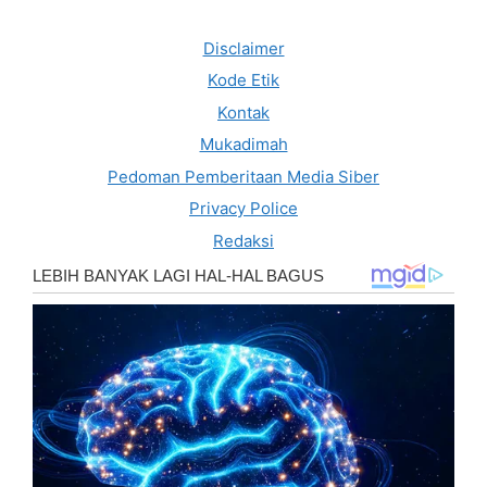
Disclaimer
Kode Etik
Kontak
Mukadimah
Pedoman Pemberitaan Media Siber
Privacy Police
Redaksi