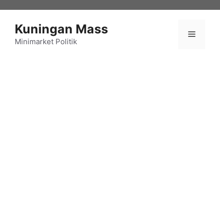
Langsung
ke
Kuningan Mass
isi
Menu
Minimarket Politik