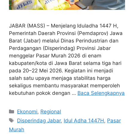
JABAR (MASS) – Menjelang Iduladha 1447 H,
Pemerintah Daerah Provinsi (Pemdaprov) Jawa
Barat (Jabar) melalui Dinas Perindustrian dan
Perdagangan (Disperindag) Provinsi Jabar
menggelar Pasar Murah 2026 di enam
kabupaten/kota di Jawa Barat selama tiga hari
pada 20–22 Mei 2026. Kegiatan ini menjadi
salah satu upaya menjaga stabilitas harga
sekaligus membantu masyarakat memperoleh
kebutuhan pokok dengan …
Baca Selengkapnya
Kategori
Ekonomi
,
Regional
Tag
Disperindag Jabar
,
Idul Adha 1447H
,
Pasar
Murah