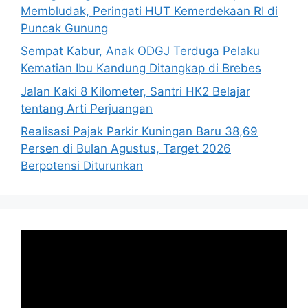
Membludak, Peringati HUT Kemerdekaan RI di
Puncak Gunung
Sempat Kabur, Anak ODGJ Terduga Pelaku
Kematian Ibu Kandung Ditangkap di Brebes
Jalan Kaki 8 Kilometer, Santri HK2 Belajar
tentang Arti Perjuangan
Realisasi Pajak Parkir Kuningan Baru 38,69
Persen di Bulan Agustus, Target 2026
Berpotensi Diturunkan