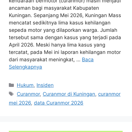
kendaraan bermotor (curanmor) masih menjadi
ancaman bagi masyarakat Kabupaten
Kuningan. Sepanjang Mei 2026, Kuningan Mass
mencatat sedikitnya lima kasus kehilangan
sepeda motor yang dilaporkan warga. Jumlah
tersebut sama dengan kasus yang terjadi pada
April 2026. Meski hanya lima kasus yang
tercatat, pada Mei ini laporan kehilangan motor
dari masyarakat meningkat, …
Baca
Selengkapnya
Kategori
Hukum
,
Insiden
Tag
Curanmor
,
Curanmor di Kuningan
,
curanmor
mei 2026
,
data Curanmor 2026