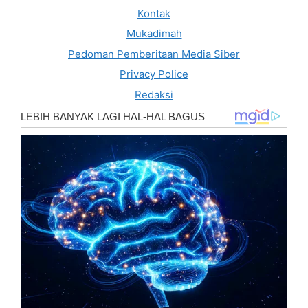
Kontak
Mukadimah
Pedoman Pemberitaan Media Siber
Privacy Police
Redaksi