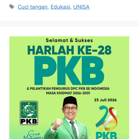
Tag
Cuci tangan
,
Edukasi
,
UNISA