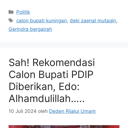
Kategori
Politik
Tag
calon bupati kuningan
,
deki zaenal mutaqin
,
Gerindra bergairah
Sah! Rekomendasi
Calon Bupati PDIP
Diberikan, Edo:
Alhamdulillah…..
10 Juli 2024
oleh
Deden Rijalul Umam