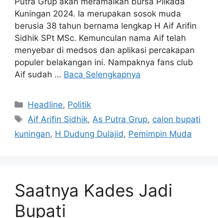
Putra Grup akan meramaikan bursa Pilkada
Kuningan 2024. Ia merupakan sosok muda
berusia 38 tahun bernama lengkap H Aif Arifin
Sidhik SPt MSc. Kemunculan nama Aif telah
menyebar di medsos dan aplikasi percakapan
populer belakangan ini. Nampaknya fans club
Aif sudah …
Baca Selengkapnya
Kategori
Headline
,
Politik
Tag
Aif Arifin Sidhik
,
As Putra Grup
,
calon bupati
kuningan
,
H Dudung Dulajid
,
Pemimpin Muda
Saatnya Kades Jadi
Bupati