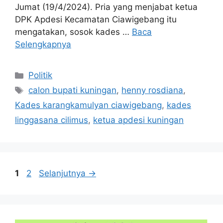
Jumat (19/4/2024). Pria yang menjabat ketua
DPK Apdesi Kecamatan Ciawigebang itu
mengatakan, sosok kades …
Baca
Selengkapnya
Kategori
Politik
Tag
calon bupati kuningan
,
henny rosdiana
,
Kades karangkamulyan ciawigebang
,
kades
linggasana cilimus
,
ketua apdesi kuningan
Halaman
Halaman
1
2
Selanjutnya
→