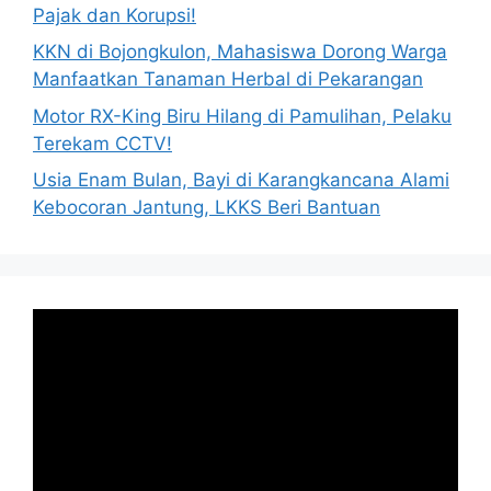
Pajak dan Korupsi!
KKN di Bojongkulon, Mahasiswa Dorong Warga
Manfaatkan Tanaman Herbal di Pekarangan
Motor RX-King Biru Hilang di Pamulihan, Pelaku
Terekam CCTV!
Usia Enam Bulan, Bayi di Karangkancana Alami
Kebocoran Jantung, LKKS Beri Bantuan