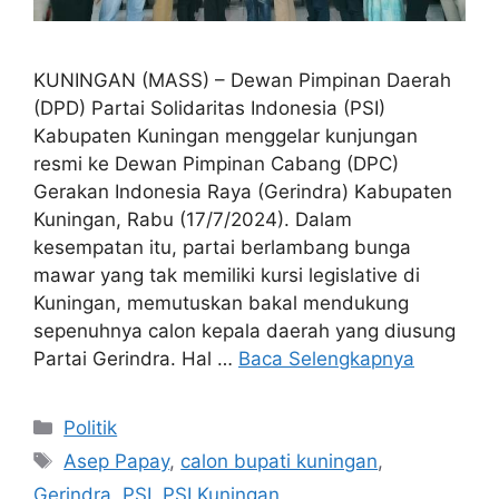
KUNINGAN (MASS) – Dewan Pimpinan Daerah
(DPD) Partai Solidaritas Indonesia (PSI)
Kabupaten Kuningan menggelar kunjungan
resmi ke Dewan Pimpinan Cabang (DPC)
Gerakan Indonesia Raya (Gerindra) Kabupaten
Kuningan, Rabu (17/7/2024). Dalam
kesempatan itu, partai berlambang bunga
mawar yang tak memiliki kursi legislative di
Kuningan, memutuskan bakal mendukung
sepenuhnya calon kepala daerah yang diusung
Partai Gerindra. Hal …
Baca Selengkapnya
Kategori
Politik
Tag
Asep Papay
,
calon bupati kuningan
,
Gerindra
,
PSI
,
PSI Kuningan