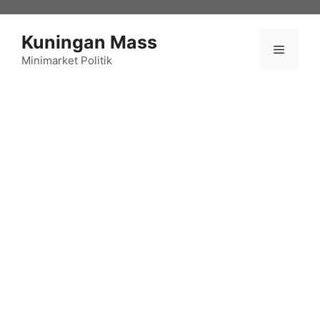
Langsung
ke
Kuningan Mass
isi
Menu
Minimarket Politik