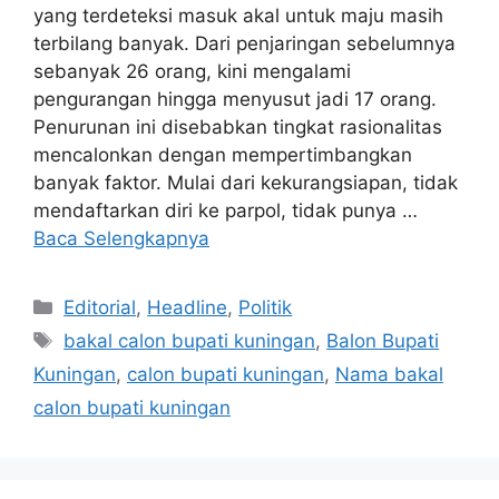
yang terdeteksi masuk akal untuk maju masih
terbilang banyak. Dari penjaringan sebelumnya
sebanyak 26 orang, kini mengalami
pengurangan hingga menyusut jadi 17 orang.
Penurunan ini disebabkan tingkat rasionalitas
mencalonkan dengan mempertimbangkan
banyak faktor. Mulai dari kekurangsiapan, tidak
mendaftarkan diri ke parpol, tidak punya …
Baca Selengkapnya
Kategori
Editorial
,
Headline
,
Politik
Tag
bakal calon bupati kuningan
,
Balon Bupati
Kuningan
,
calon bupati kuningan
,
Nama bakal
calon bupati kuningan