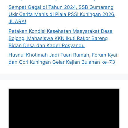
Sempat Gagal di Tahun 2024, SSB Gumarang
Ukir Cerita Manis di Piala PSSI Kuningan 2026,
JUARA!
Petakan Kondisi Kesehatan Masyarakat Desa
Bojong, Mahasiswa KKN Ikuti Rakor Bareng
Bidan Desa dan Kader Posyandu
Husnul Khotimah Jadi Tuan Rumah, Forum Kyai
dan Qori Kuningan Gelar Kajian Bulanan ke-73