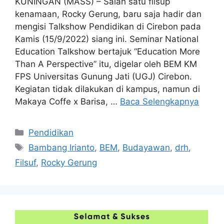
KUNINGAN (MASS) – Salah satu filsup
kenamaan, Rocky Gerung, baru saja hadir dan
mengisi Talkshow Pendidikan di Cirebon pada
Kamis (15/9/2022) siang ini. Seminar National
Education Talkshow bertajuk “Education More
Than A Perspective” itu, digelar oleh BEM KM
FPS Universitas Gunung Jati (UGJ) Cirebon.
Kegiatan tidak dilakukan di kampus, namun di
Makaya Coffe x Barisa, …
Baca Selengkapnya
Kategori
Pendidikan
Tag
Bambang Irianto
,
BEM
,
Budayawan
,
drh
,
Filsuf
,
Rocky Gerung