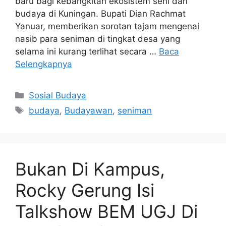
baru bagi kebangkitan ekosistem seni dan
budaya di Kuningan. Bupati Dian Rachmat
Yanuar, memberikan sorotan tajam mengenai
nasib para seniman di tingkat desa yang
selama ini kurang terlihat secara …
Baca
Selengkapnya
Kategori
Sosial Budaya
Tag
budaya
,
Budayawan
,
seniman
Bukan Di Kampus,
Rocky Gerung Isi
Talkshow BEM UGJ Di