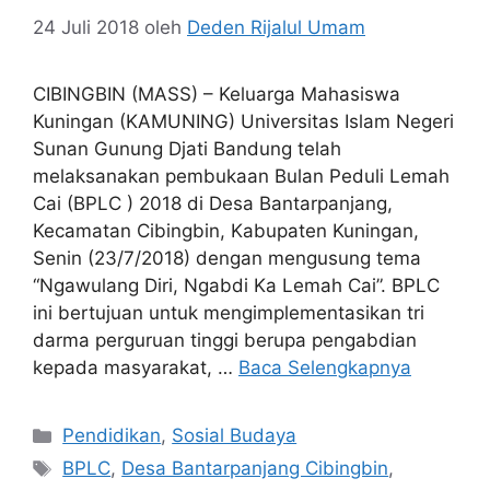
24 Juli 2018
oleh
Deden Rijalul Umam
CIBINGBIN (MASS) – Keluarga Mahasiswa
Kuningan (KAMUNING) Universitas Islam Negeri
Sunan Gunung Djati Bandung telah
melaksanakan pembukaan Bulan Peduli Lemah
Cai (BPLC ) 2018 di Desa Bantarpanjang,
Kecamatan Cibingbin, Kabupaten Kuningan,
Senin (23/7/2018) dengan mengusung tema
“Ngawulang Diri, Ngabdi Ka Lemah Cai”. BPLC
ini bertujuan untuk mengimplementasikan tri
darma perguruan tinggi berupa pengabdian
kepada masyarakat, …
Baca Selengkapnya
Kategori
Pendidikan
,
Sosial Budaya
Tag
BPLC
,
Desa Bantarpanjang Cibingbin
,