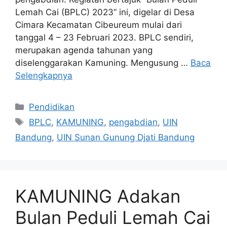
Lemah Cai (BPLC) 2023” ini, digelar di Desa
Cimara Kecamatan Cibeureum mulai dari
tanggal 4 – 23 Februari 2023. BPLC sendiri,
merupakan agenda tahunan yang
diselenggarakan Kamuning. Mengusung …
Baca
Selengkapnya
Kategori
Pendidikan
Tag
BPLC
,
KAMUNING
,
pengabdian
,
UIN
Bandung
,
UIN Sunan Gunung Djati Bandung
KAMUNING Adakan
Bulan Peduli Lemah Cai