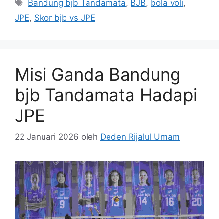
Tag
Bandung bjb Tandamata
,
BJB
,
bola voli
,
JPE
,
Skor bjb vs JPE
Misi Ganda Bandung
bjb Tandamata Hadapi
JPE
22 Januari 2026
oleh
Deden Rijalul Umam