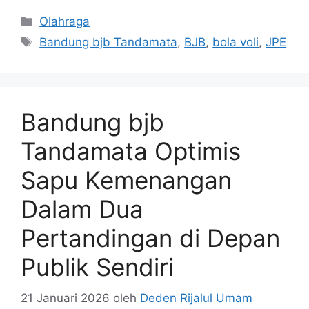
Kategori
Olahraga
Tag
Bandung bjb Tandamata
,
BJB
,
bola voli
,
JPE
Bandung bjb
Tandamata Optimis
Sapu Kemenangan
Dalam Dua
Pertandingan di Depan
Publik Sendiri
21 Januari 2026
oleh
Deden Rijalul Umam