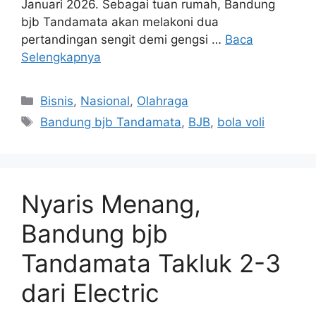
Januari 2026. Sebagai tuan rumah, Bandung
bjb Tandamata akan melakoni dua
pertandingan sengit demi gengsi …
Baca
Selengkapnya
Kategori
Bisnis
,
Nasional
,
Olahraga
Tag
Bandung bjb Tandamata
,
BJB
,
bola voli
Nyaris Menang,
Bandung bjb
Tandamata Takluk 2-3
dari Electric