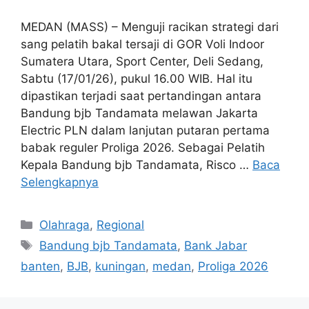
MEDAN (MASS) – Menguji racikan strategi dari
sang pelatih bakal tersaji di GOR Voli Indoor
Sumatera Utara, Sport Center, Deli Sedang,
Sabtu (17/01/26), pukul 16.00 WIB. Hal itu
dipastikan terjadi saat pertandingan antara
Bandung bjb Tandamata melawan Jakarta
Electric PLN dalam lanjutan putaran pertama
babak reguler Proliga 2026. Sebagai Pelatih
Kepala Bandung bjb Tandamata, Risco …
Baca
Selengkapnya
Kategori
Olahraga
,
Regional
Tag
Bandung bjb Tandamata
,
Bank Jabar
banten
,
BJB
,
kuningan
,
medan
,
Proliga 2026