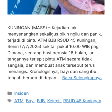
KUNINGAN (MASS) – Kejadian tak
menyenangkan sekaligus bikin ngilu dan panik,
terjadi di pintu ATM BJB RSUD 45 Kuningan,
Senin (7/7/2025) sekitar pukul 10.00 WIB pagi.
Dimana, seorang bayi berusia 16 bulan, jari
tangannya terjepit pintu ATM secara tidak
sengaja, dan membuat anak tersebut terus
menangis. Kronologisnya, bayi dan sang ibu
tengah berada di depan …
Baca Selengkapnya
Kategori
Insiden
Tag
ATM
,
Bayi
,
BJB
,
Kejepit
,
RSUD 45 Kuningan