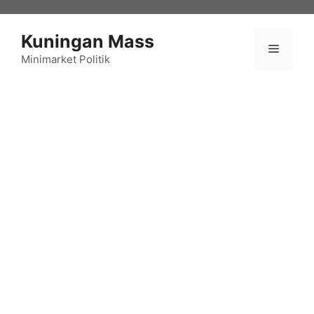
Langsung
ke
Kuningan Mass
isi
Menu
Minimarket Politik