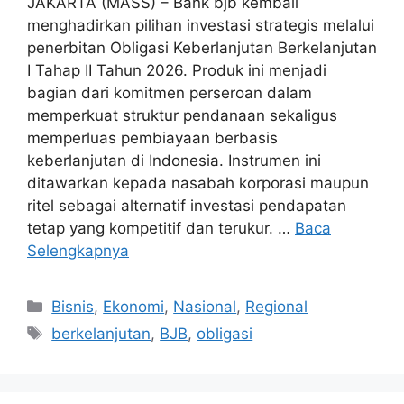
JAKARTA (MASS) – Bank bjb kembali
menghadirkan pilihan investasi strategis melalui
penerbitan Obligasi Keberlanjutan Berkelanjutan
I Tahap II Tahun 2026. Produk ini menjadi
bagian dari komitmen perseroan dalam
memperkuat struktur pendanaan sekaligus
memperluas pembiayaan berbasis
keberlanjutan di Indonesia. Instrumen ini
ditawarkan kepada nasabah korporasi maupun
ritel sebagai alternatif investasi pendapatan
tetap yang kompetitif dan terukur. …
Baca
Selengkapnya
Kategori
Bisnis
,
Ekonomi
,
Nasional
,
Regional
Tag
berkelanjutan
,
BJB
,
obligasi