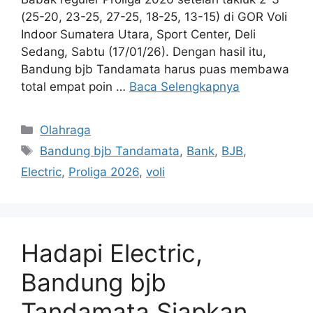
(25-20, 23-25, 27-25, 18-25, 13-15) di GOR Voli
Indoor Sumatera Utara, Sport Center, Deli
Sedang, Sabtu (17/01/26). Dengan hasil itu,
Bandung bjb Tandamata harus puas membawa
total empat poin …
Baca Selengkapnya
Kategori
Olahraga
Tag
Bandung bjb Tandamata
,
Bank
,
BJB
,
Electric
,
Proliga 2026
,
voli
Hadapi Electric,
Bandung bjb
Tandamata Siapkan