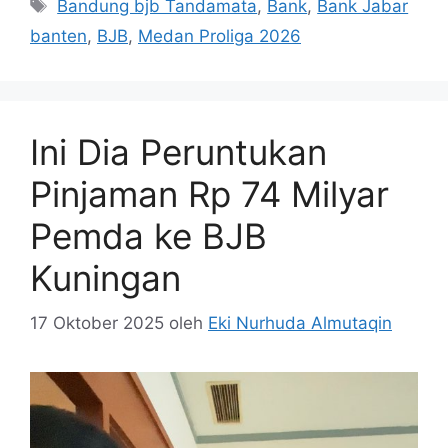
Tag
Bandung bjb Tandamata
,
Bank
,
Bank Jabar
banten
,
BJB
,
Medan Proliga 2026
Ini Dia Peruntukan
Pinjaman Rp 74 Milyar
Pemda ke BJB
Kuningan
17 Oktober 2025
oleh
Eki Nurhuda Almutaqin