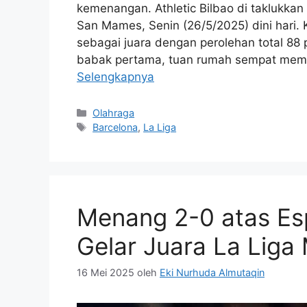
kemenangan. Athletic Bilbao di taklukka
San Mames, Senin (26/5/2025) dini hari
sebagai juara dengan perolehan total 88 p
babak pertama, tuan rumah sempat mem
Selengkapnya
Kategori
Olahraga
Tag
Barcelona
,
La Liga
Menang 2-0 atas Esp
Gelar Juara La Liga 
16 Mei 2025
oleh
Eki Nurhuda Almutaqin