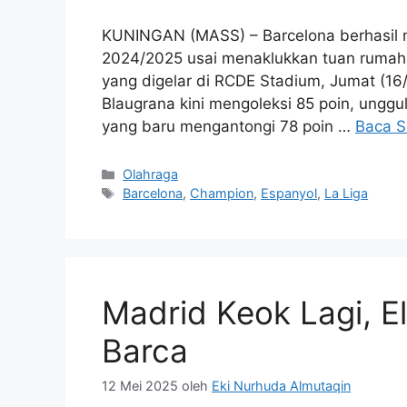
KUNINGAN (MASS) – Barcelona berhasil m
2024/2025 usai menaklukkan tuan rumah
yang digelar di RCDE Stadium, Jumat (16
Blaugrana kini mengoleksi 85 poin, unggul
yang baru mengantongi 78 poin …
Baca S
Kategori
Olahraga
Tag
Barcelona
,
Champion
,
Espanyol
,
La Liga
Madrid Keok Lagi, El
Barca
12 Mei 2025
oleh
Eki Nurhuda Almutaqin