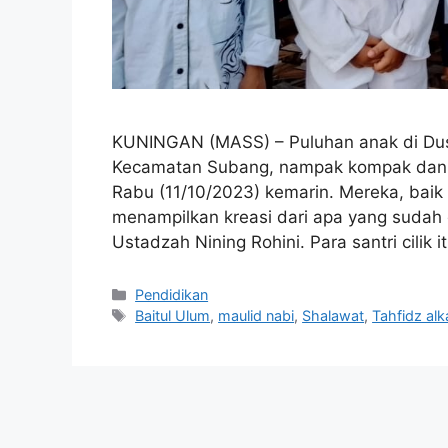
KUNINGAN (MASS) – Puluhan anak di Dus
Kecamatan Subang, nampak kompak dan a
Rabu (11/10/2023) kemarin. Mereka, baik
menampilkan kreasi dari apa yang sudah 
Ustadzah Nining Rohini. Para santri cilik
Kategori
Pendidikan
Tag
Baitul Ulum
,
maulid nabi
,
Shalawat
,
Tahfidz alk