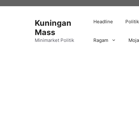
Langsung
ke
isi
Kuningan
Headline
Politik
Mass
Minimarket Politik
Ragam
Moj