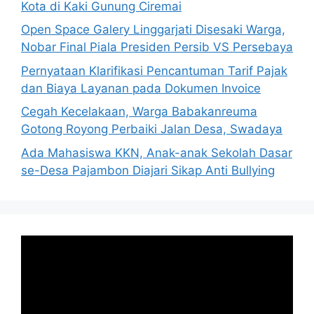
Kota di Kaki Gunung Ciremai
Open Space Galery Linggarjati Disesaki Warga,
Nobar Final Piala Presiden Persib VS Persebaya
Pernyataan Klarifikasi Pencantuman Tarif Pajak
dan Biaya Layanan pada Dokumen Invoice
Cegah Kecelakaan, Warga Babakanreuma
Gotong Royong Perbaiki Jalan Desa, Swadaya
Ada Mahasiswa KKN, Anak-anak Sekolah Dasar
se-Desa Pajambon Diajari Sikap Anti Bullying