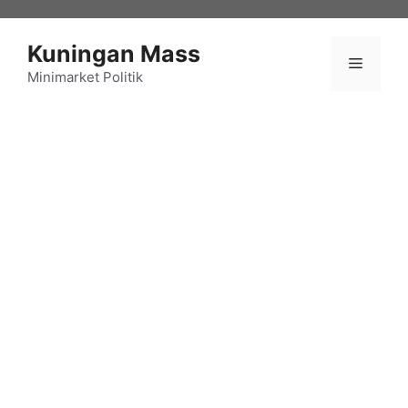
Langsung
ke
Kuningan Mass
isi
Menu
Minimarket Politik