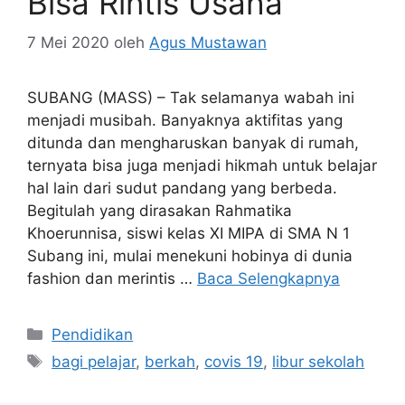
Bisa Rintis Usaha
7 Mei 2020
oleh
Agus Mustawan
SUBANG (MASS) – Tak selamanya wabah ini
menjadi musibah. Banyaknya aktifitas yang
ditunda dan mengharuskan banyak di rumah,
ternyata bisa juga menjadi hikmah untuk belajar
hal lain dari sudut pandang yang berbeda.
Begitulah yang dirasakan Rahmatika
Khoerunnisa, siswi kelas XI MIPA di SMA N 1
Subang ini, mulai menekuni hobinya di dunia
fashion dan merintis …
Baca Selengkapnya
Kategori
Pendidikan
Tag
bagi pelajar
,
berkah
,
covis 19
,
libur sekolah