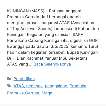
KUNINGAN (MASS) – Ratusan anggota
Pramuka Garuda dari berbagai daerah
mengikuti proses inagurasi ATAS (Association
of Top Achiever Scouts) Indonesia di Kabuoaten
Kuningan. Kegiatan yang diinisiasi SAKA
Pariwisata Cabang Kuningan itu, digelar di GOR
Ewangga pada Sabtu (3/5/2025) kemarin. Turut
hadir dalam kegiatan tersebut, Bupati Kuningan
Dr H Dian Rachmat Yanuar MSi, Sekertaris
ATAS yang …
Baca Selengkapnya
Kategori
Pendidikan
Tag
ATAS
,
penegak
,
penggalang
,
Pramuka
,
Pramuka Garuda
,
Siaga