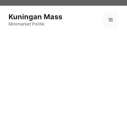
Langsung
ke
Kuningan Mass
isi
Menu
Minimarket Politik