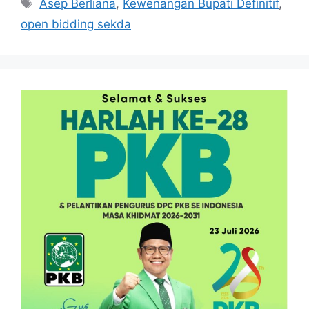
Tag
Asep Berliana
,
Kewenangan Bupati Definitif
,
open bidding sekda