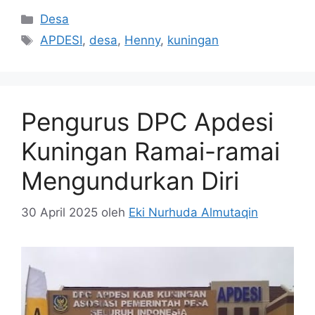
Kategori
Desa
Tag
APDESI
,
desa
,
Henny
,
kuningan
Pengurus DPC Apdesi
Kuningan Ramai-ramai
Mengundurkan Diri
30 April 2025
oleh
Eki Nurhuda Almutaqin