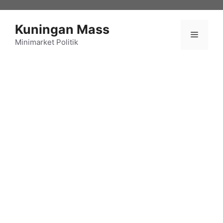
Langsung
ke
Kuningan Mass
isi
Menu
Minimarket Politik