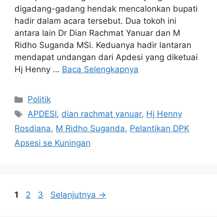
digadang-gadang hendak mencalonkan bupati
hadir dalam acara tersebut. Dua tokoh ini
antara lain Dr Dian Rachmat Yanuar dan M
Ridho Suganda MSi. Keduanya hadir lantaran
mendapat undangan dari Apdesi yang diketuai
Hj Henny …
Baca Selengkapnya
Kategori
Politik
Tag
APDESI
,
dian rachmat yanuar
,
Hj Henny
Rosdiana
,
M Ridho Suganda
,
Pelantikan DPK
Apsesi se Kuningan
Halaman
Halaman
Halaman
1
2
3
Selanjutnya
→