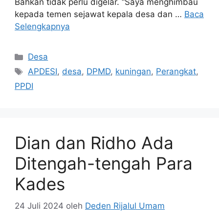
Bahkan tidak perlu digelar. “Saya menghimbau
kepada temen sejawat kepala desa dan …
Baca
Selengkapnya
Kategori
Desa
Tag
APDESI
,
desa
,
DPMD
,
kuningan
,
Perangkat
,
PPDI
Dian dan Ridho Ada
Ditengah-tengah Para
Kades
24 Juli 2024
oleh
Deden Rijalul Umam