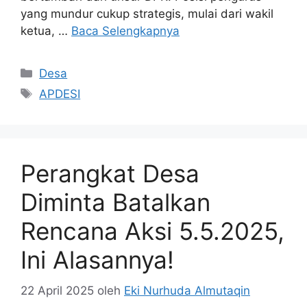
yang mundur cukup strategis, mulai dari wakil
ketua, …
Baca Selengkapnya
Kategori
Desa
Tag
APDESI
Perangkat Desa
Diminta Batalkan
Rencana Aksi 5.5.2025,
Ini Alasannya!
22 April 2025
oleh
Eki Nurhuda Almutaqin