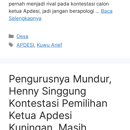
pernah menjadi rival pada kontestasi calon
ketua Apdesi, jadi jangan berapologi …
Baca
Selengkapnya
Kategori
Desa
Tag
APDESI
,
Kuwu Arief
Pengurusnya Mundur,
Henny Singgung
Kontestasi Pemilihan
Ketua Apdesi
Kuningan, Masih