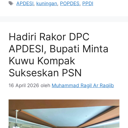
Tag
APDESI
,
kuningan
,
POPDES
,
PPDI
Hadiri Rakor DPC
APDESI, Bupati Minta
Kuwu Kompak
Sukseskan PSN
16 April 2026
oleh
Muhammad Ragil Ar Raqiib