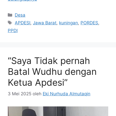
Kategori
Desa
Tag
APDESI
,
Jawa Barat
,
kuningan
,
PORDES
,
PPDI
“Saya Tidak pernah
Batal Wudhu dengan
Ketua Apdesi”
3 Mei 2025
oleh
Eki Nurhuda Almutaqin