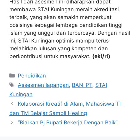
Hasil dari asesmen ini diharapkan dapat
membawa STAI Kuningan meraih akreditasi
terbaik, yang akan semakin memperkuat
posisinya sebagai lembaga pendidikan tinggi
Islam yang unggul dan terpercaya. Dengan hasil
ini, STAI Kuningan optimis mampu terus
melahirkan lulusan yang kompeten dan
berkontribusi untuk masyarakat.
(eki/rl)
Kategori
Pendidikan
Tag
Assesmen lapangan
,
BAN-PT
,
STAI
Kuningan
Kolaborasi Kreatif di Alam, Mahasiswa TI
dan TM Belajar Sambil Healing
“Biarkan Pj Bupati Bekerja Dengan Baik”