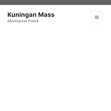
Langsung
ke
Kuningan Mass
isi
Menu
Minimarket Politik