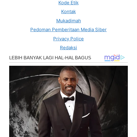
Kode Etik
Kontak
Mukadimah
Pedoman Pemberitaan Media Siber
Privacy Police
Redaksi