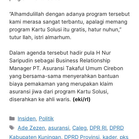
“Alhamdulillah dengan adanya program tersebut
kami merasa sangat terbantu, apalagi memang
program Kartu Solusi itu gratis, hatur nuhun,”
tutur Ilah, istri almarhum.
Dalam agenda tersebut hadir pula H Nur
Saripudin sebagai Business Relationship
Manager PT. Asuransi Takaful Umum Cirebon
yang bersama-sama menyerahkan bantuan
biaya pemakaman yang merupakan klaim
asuransi jiwa dari program Kartu Solusi,
diserahkan ke ahli waris.
(eki/rl)
Kategori
Insiden
,
Politik
Tag
Ade Zezen
,
asuransi
,
Caleg
,
DPR RI
,
DPRD
Kabupaten Kuningan
,
DPRD Provinsi
,
kader
,
pks