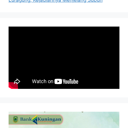
Luragung, Kejadiannya Menjelang Subuh