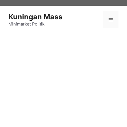
Langsung
ke
Kuningan Mass
isi
Menu
Minimarket Politik