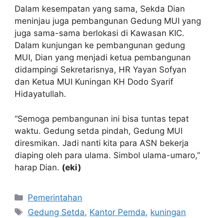
Dalam kesempatan yang sama, Sekda Dian
meninjau juga pembangunan Gedung MUI yang
juga sama-sama berlokasi di Kawasan KIC.
Dalam kunjungan ke pembangunan gedung
MUI, Dian yang menjadi ketua pembangunan
didampingi Sekretarisnya, HR Yayan Sofyan
dan Ketua MUI Kuningan KH Dodo Syarif
Hidayatullah.
“Semoga pembangunan ini bisa tuntas tepat
waktu. Gedung setda pindah, Gedung MUI
diresmikan. Jadi nanti kita para ASN bekerja
diaping oleh para ulama. Simbol ulama-umaro,”
harap Dian.
(eki)
Kategori
Pemerintahan
Tag
Gedung Setda
,
Kantor Pemda
,
kuningan