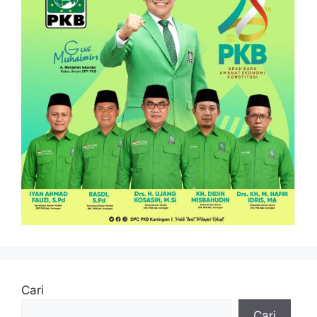
Cari
Cari