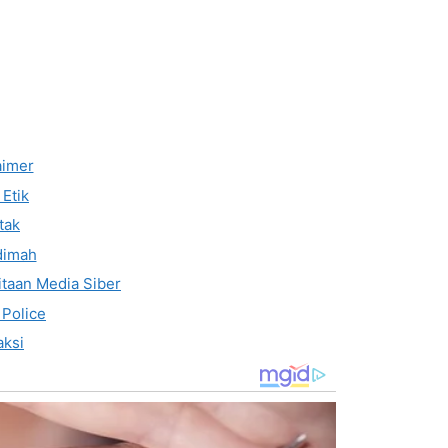
aimer
Etik
tak
dimah
taan Media Siber
 Police
ksi