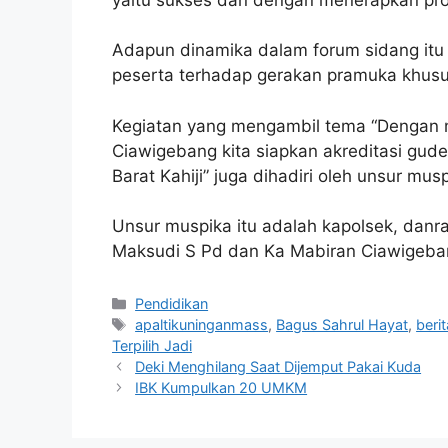
Adapun dinamika dalam forum sidang itu
peserta terhadap gerakan pramuka khus
Kegiatan yang mengambil tema “Dengan 
Ciawigebang kita siapkan akreditasi gud
Barat Kahiji” juga dihadiri oleh unsur musp
Unsur muspika itu adalah kapolsek, danra
Maksudi S Pd dan Ka Mabiran Ciawigeb
Kategori
Pendidikan
Tag
apaltikuninganmass
,
Bagus Sahrul Hayat
,
berit
Terpilih Jadi
Deki Menghilang Saat Dijemput Pakai Kuda
IBK Kumpulkan 20 UMKM