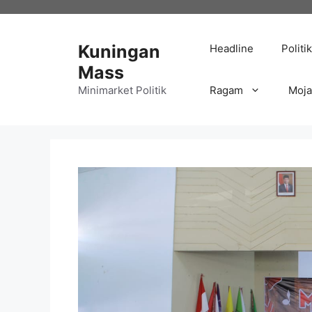
Langsung
ke
isi
Kuningan
Headline
Politik
Mass
Minimarket Politik
Ragam
Moj