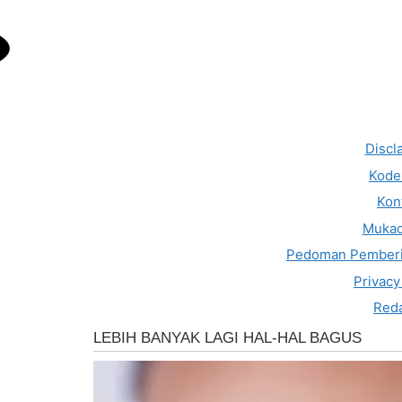
Discl
Kode 
Kon
Muka
Pedoman Pemberi
Privacy
Reda