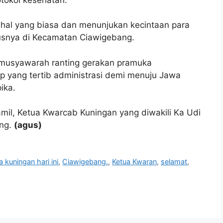
 hal yang biasa dan menunjukan kecintaan para
usnya di Kecamatan Ciawigebang.
musyawarah ranting gerakan pramuka
ep yang tertib administrasi demi menuju Jawa
ika.
mil, Ketua Kwarcab Kuningan yang diwakili Ka Udi
ang.
(agus)
a kuningan hari ini
,
Ciawigebang.
,
Ketua Kwaran
,
selamat
,