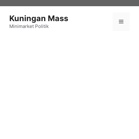
Langsung
ke
Kuningan Mass
isi
Menu
Minimarket Politik