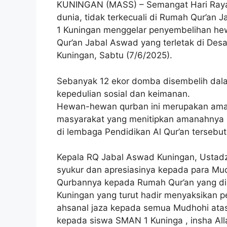
KUNINGAN (MASS) – Semangat Hari Raya 
dunia, tidak terkecuali di Rumah Qur’an
1 Kuningan menggelar penyembelihan h
Qur’an Jabal Aswad yang terletak di De
Kuningan, Sabtu (7/6/2025).
Sebanyak 12 ekor domba disembelih dal
kepedulian sosial dan keimanan.
Hewan-hewan qurban ini merupakan aman
masyarakat yang menitipkan amanahnya u
di lembaga Pendidikan Al Qur’an tersebut
Kepala RQ Jabal Aswad Kuningan, Usta
syukur dan apresiasinya kepada para Mu
Qurbannya kepada Rumah Qur’an yang di
Kuningan yang turut hadir menyaksikan 
ahsanal jaza kepada semua Mudhohi ata
kepada siswa SMAN 1 Kuninga , insha All