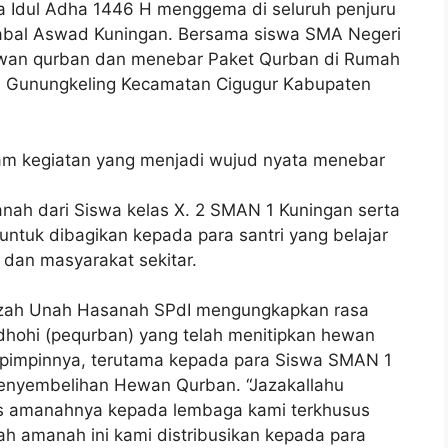
Idul Adha 1446 H menggema di seluruh penjuru
 Jabal Aswad Kuningan. Bersama siswa SMA Negeri
ewan qurban dan menebar Paket Qurban di Rumah
sa Gunungkeling Kecamatan Cigugur Kabupaten
am kegiatan yang menjadi wujud nyata menebar
ah dari Siswa kelas X. 2 SMAN 1 Kuningan serta
ntuk dibagikan kepada para santri yang belajar
 dan masyarakat sekitar.
dzah Unah Hasanah SPdI mengungkapkan rasa
dhohi (pequrban) yang telah menitipkan hewan
pimpinnya, terutama kepada para Siswa SMAN 1
penyembelihan Hewan Qurban. “Jazakallahu
s amanahnya kepada lembaga kami terkhusus
ah amanah ini kami distribusikan kepada para