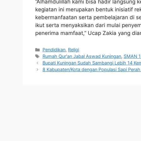
“Alhamdulillah kami bisa hadir langsung
kegiatan ini merupakan bentuk inisiatif 
kebermanfaatan serta pembelajaran di se
ikut serta menyaksikan dari mulai penye
penerima mamfaat,” Ucap Zakia yang dia
Kategori
Pendidikan
,
Religi
Tag
Rumah Qur'an Jabal Aswad Kuningan
,
SMAN 1
Bupati Kuningan Sudah Sambangi Lebih 14 Ke
8 Kabupaten/Kota dengan Populasi Sapi Perah