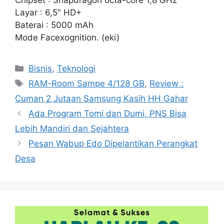
Chipset : Snapdragon octa-core 1,8 GHz
Layar : 6,5″ HD+
Baterai : 5000 mAh
Mode Facexognition. (eki)
Kategori
Bisnis
,
Teknologi
Tag
RAM-Room Sampe 4/128 GB
,
Review :
Cuman 2 Jutaan Samsung Kasih HH Gahar
Ada Program Tomi dan Dumi, PNS Bisa
Lebih Mandiri dan Sejahtera
Pesan Wabup Edo Dipelantikan Perangkat
Desa