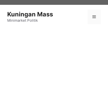
Langsung
ke
Kuningan Mass
isi
Menu
Minimarket Politik