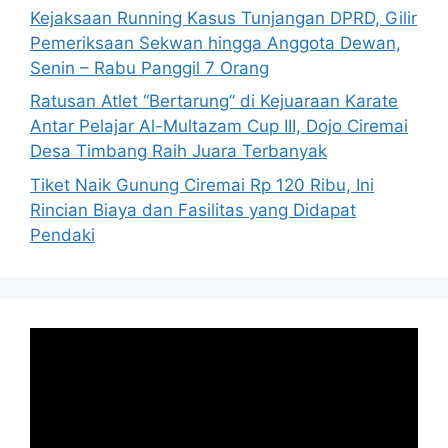
Kejaksaan Running Kasus Tunjangan DPRD, Gilir
Pemeriksaan Sekwan hingga Anggota Dewan,
Senin – Rabu Panggil 7 Orang
Ratusan Atlet “Bertarung” di Kejuaraan Karate
Antar Pelajar Al-Multazam Cup III, Dojo Ciremai
Desa Timbang Raih Juara Terbanyak
Tiket Naik Gunung Ciremai Rp 120 Ribu, Ini
Rincian Biaya dan Fasilitas yang Didapat
Pendaki