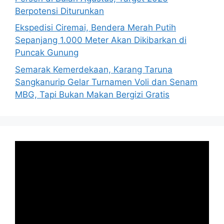
Berpotensi Diturunkan
Ekspedisi Ciremai, Bendera Merah Putih
Sepanjang 1.000 Meter Akan Dikibarkan di
Puncak Gunung
Semarak Kemerdekaan, Karang Taruna
Sangkanurip Gelar Turnamen Voli dan Senam
MBG, Tapi Bukan Makan Bergizi Gratis