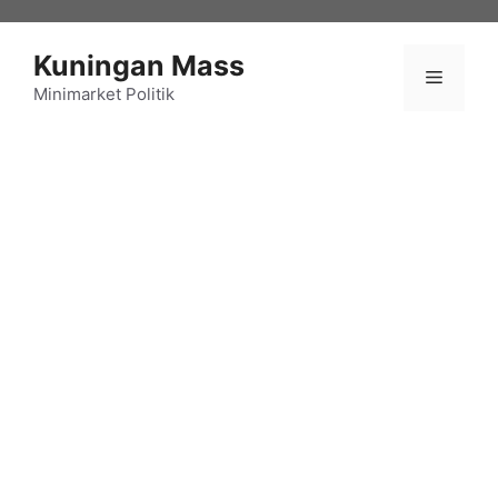
Langsung
ke
Kuningan Mass
isi
Menu
Minimarket Politik