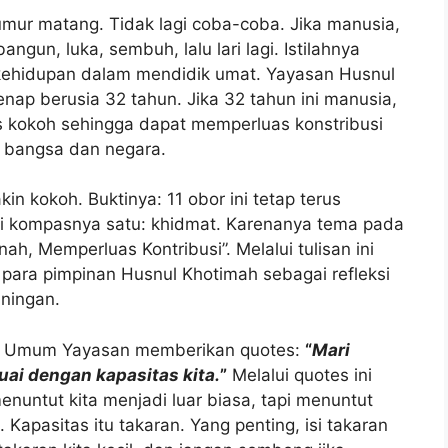
ur matang. Tidak lagi coba-coba. Jika manusia,
angun, luka, sembuh, lalu lari lagi. Istilahnya
ehidupan dalam mendidik umat. Yayasan Husnul
nap berusia 32 tahun. Jika 32 tahun ini manusia,
s kokoh sehingga dapat memperluas konstribusi
 bangsa dan negara.
 kokoh. Buktinya: 11 obor ini tetap terus
 tapi kompasnya satu: khidmat. Karenanya tema pada
ah, Memperluas Kontribusi”. Melalui tulisan ini
para pimpinan Husnul Khotimah sebagai refleksi
ningan.
ua Umum Yayasan memberikan quotes:
“
Mari
ai dengan kapasitas kita.
”
Melalui quotes ini
nuntut kita menjadi luar biasa, tapi menuntut
Kapasitas itu takaran. Yang penting, isi takaran