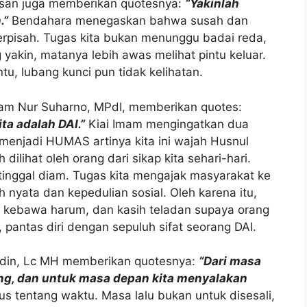
asan juga memberikan quotesnya:
“Yakinlah
.”
Bendahara menegaskan bahwa susah dan
 terpisah. Tugas kita bukan menunggu badai reda,
yakin, matanya lebih awas melihat pintu keluar.
u, lubang kunci pun tidak kelihatan.
am Nur Suharno, MPdI, memberikan quotes:
ta adalah DAI.”
Kiai Imam mengingatkan dua
 menjadi HUMAS artinya kita ini wajah Husnul
ilihat oleh orang dari sikap kita sehari-hari.
h tinggal diam. Tugas kita mengajak masyarakat ke
h nyata dan kepedulian sosial. Oleh karena itu,
 kebawa harum, dan kasih teladan supaya orang
u, pantas diri dengan sepuluh sifat seorang DAI.
adin, Lc MH memberikan quotesnya:
“Dari masa
juang, dan untuk masa depan kita menyalakan
 tentang waktu. Masa lalu bukan untuk disesali,