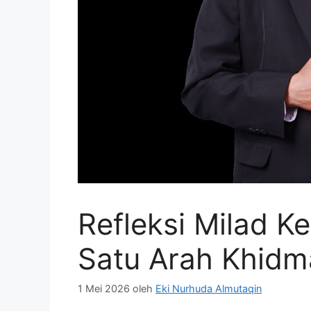
Refleksi Milad K
Satu Arah Khidm
1 Mei 2026
oleh
Eki Nurhuda Almutaqin