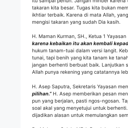
itu sampai penuh. Jangan minder karena t
takaran kita besar. Tugas kita bukan me
ikhtiar terbaik. Karena di mata Allah, yan
mengisi takaran yang sudah Dia kasih.
H. Maman Kurman, SH., Ketua 1 Yayasan
karena kebaikan itu akan kembali kepa
hukum tanam-tuai dalam versi langit. Ke
tunai, tapi benih yang kita tanam ke tan
jangan berhenti berbuat baik. Lanjutkan 
Allah punya rekening yang catatannya lebi
H. Asep Saputra, Sekretaris Yayasan me
pilihan.”
H. Asep memberikan pesan menda
pun yang berjalan, pasti ngos-ngosan. Ta
soal akal yang menyetujui untuk berhenti.
dijadikan alasan untuk memulangkan semu