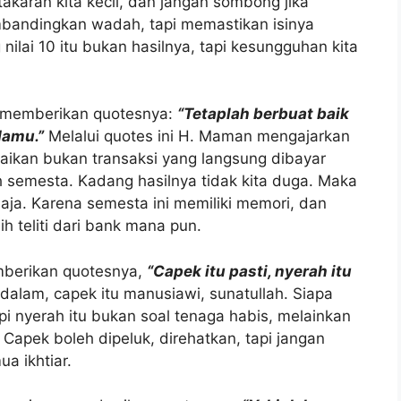
akaran kita kecil, dan jangan sombong jika
mbandingkan wadah, tapi memastikan isinya
g nilai 10 itu bukan hasilnya, tapi kesungguhan kita
 memberikan quotesnya:
“Tetaplah berbuat baik
damu.”
Melalui quotes ini H. Maman mengajarkan
baikan bukan transaksi yang langsung dibayar
ah semesta. Kadang hasilnya tidak kita duga. Maka
saja. Karena semesta ini memiliki memori, dan
h teliti dari bank mana pun.
mberikan quotesnya,
“Capek itu pasti, nyerah itu
lam, capek itu manusiawi, sunatullah. Siapa
pi nyerah itu bukan soal tenaga habis, melainkan
 Capek boleh dipeluk, direhatkan, tapi jangan
a ikhtiar.