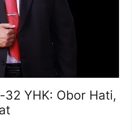
e-32 YHK: Obor Hati,
at