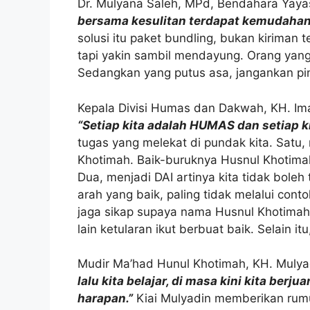
Dr. Mulyana Saleh, MPd, Bendahara Yay
bersama kesulitan terdapat kemudahan
solusi itu paket bundling, bukan kiriman
tapi yakin sambil mendayung. Orang yang 
Sedangkan yang putus asa, jangankan pint
Kepala Divisi Humas dan Dakwah, KH. Im
“Setiap kita adalah HUMAS dan setiap ki
tugas yang melekat di pundak kita. Satu,
Khotimah. Baik-buruknya Husnul Khotimah d
Dua, menjadi DAI artinya kita tidak bole
arah yang baik, paling tidak melalui conto
jaga sikap supaya nama Husnul Khotimah
lain ketularan ikut berbuat baik. Selain it
Mudir Ma’had Hunul Khotimah, KH. Muly
lalu kita belajar, di masa kini kita ber
harapan.”
Kiai Mulyadin memberikan rumus