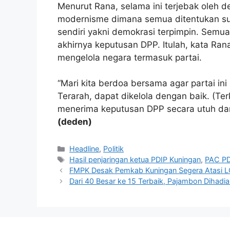
Menurut Rana, selama ini terjebak oleh d
modernisme dimana semua ditentukan su
sendiri yakni demokrasi terpimpin. Semua
akhirnya keputusan DPP. Itulah, kata Ran
mengelola negara termasuk partai.
“Mari kita berdoa bersama agar partai i
Terarah, dapat dikelola dengan baik. (Ter
menerima keputusan DPP secara utuh dan b
(deden)
Kategori
Headline
,
Politik
Tag
Hasil penjaringan ketua PDIP Kuningan
,
PAC PD
FMPK Desak Pemkab Kuningan Segera Atasi L
Dari 40 Besar ke 15 Terbaik, Pajambon Dihadi