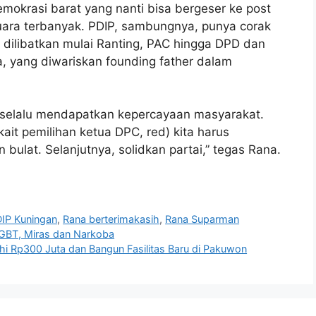
emokrasi barat yang nanti bisa bergeser ke post
ara terbanyak. PDIP, sambungnya, punya corak
 dilibatkan mulai Ranting, PAC hingga DPD dan
a, yang diwariskan founding father dalam
ni selalu mendapatkan kepercayaan masyarakat.
kait pemilihan ketua DPC, red) kita harus
ulat. Selanjutnya, solidkan partai,” tegas Rana.
IP Kuningan
,
Rana berterimakasih
,
Rana Suparman
GBT, Miras dan Narkoba
ahi Rp300 Juta dan Bangun Fasilitas Baru di Pakuwon