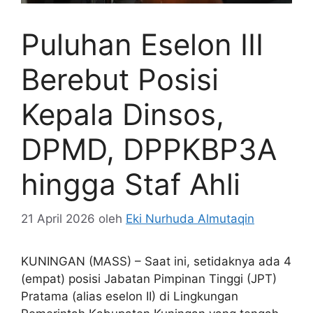
Puluhan Eselon III
Berebut Posisi
Kepala Dinsos,
DPMD, DPPKBP3A
hingga Staf Ahli
21 April 2026
oleh
Eki Nurhuda Almutaqin
KUNINGAN (MASS) – Saat ini, setidaknya ada 4
(empat) posisi Jabatan Pimpinan Tinggi (JPT)
Pratama (alias eselon II) di Lingkungan