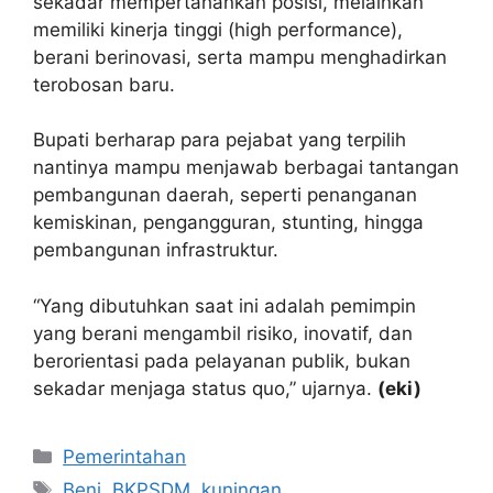
sekadar mempertahankan posisi, melainkan
memiliki kinerja tinggi (high performance),
berani berinovasi, serta mampu menghadirkan
terobosan baru.
Bupati berharap para pejabat yang terpilih
nantinya mampu menjawab berbagai tantangan
pembangunan daerah, seperti penanganan
kemiskinan, pengangguran, stunting, hingga
pembangunan infrastruktur.
“Yang dibutuhkan saat ini adalah pemimpin
yang berani mengambil risiko, inovatif, dan
berorientasi pada pelayanan publik, bukan
sekadar menjaga status quo,” ujarnya.
(eki)
Kategori
Pemerintahan
Tag
Beni
,
BKPSDM
,
kuningan