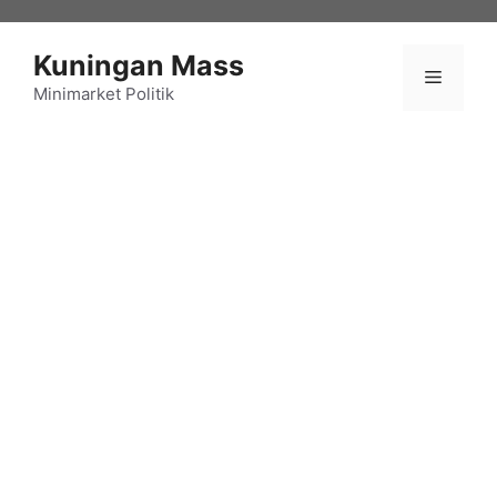
Langsung
ke
Kuningan Mass
isi
Menu
Minimarket Politik