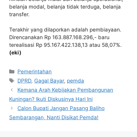
belanja modal, belanja tidak terduga, belanja
transfer.
Terakhir yang dilaporkan adalah pembiayaan.
Direncanakan Rp 163.887.168.296,- baru
terealisasi Rp 95.167.422.138,13 atau 58,07%.
(eki)
Kategori
Pemerintahan
Tag
DPRD
,
Gagal Bayar
,
pemda
Kemana Arah Kebijakan Pembangunan
Kuningan? Ikuti Diskusinya Hari Ini
Calon Bupati Jangan Pasang Baliho
Sembarangan, Nanti Disikat Pemda!