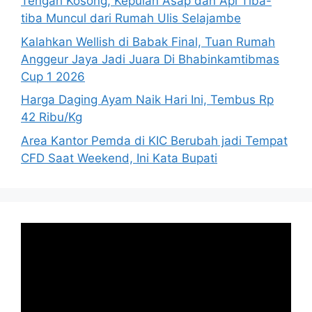
Tengah Kosong, Kepulan Asap dan Api Tiba-
tiba Muncul dari Rumah Ulis Selajambe
Kalahkan Wellish di Babak Final, Tuan Rumah
Anggeur Jaya Jadi Juara Di Bhabinkamtibmas
Cup 1 2026
Harga Daging Ayam Naik Hari Ini, Tembus Rp
42 Ribu/Kg
Area Kantor Pemda di KIC Berubah jadi Tempat
CFD Saat Weekend, Ini Kata Bupati