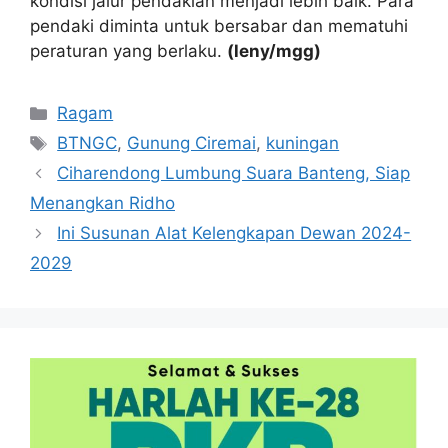
kondisi jalur pendakian menjadi lebih baik. Para
pendaki diminta untuk bersabar dan mematuhi
peraturan yang berlaku.
(leny/mgg)
Kategori
Ragam
Tag
BTNGC
,
Gunung Ciremai
,
kuningan
Ciharendong Lumbung Suara Banteng, Siap
Menangkan Ridho
Ini Susunan Alat Kelengkapan Dewan 2024-
2029