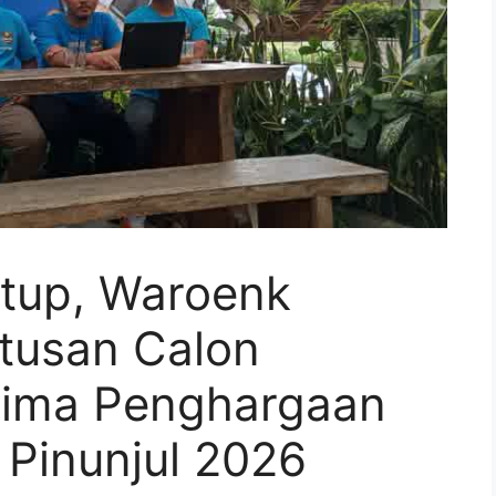
utup, Waroenk
atusan Calon
rima Penghargaan
 Pinunjul 2026