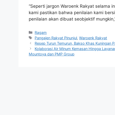
“Seperti jargon Waroenk Rakyat selama i
kami pastikan bahwa penilaian kami bers
penilaian akan dibuat seobjektif mungkin
Kategori
Ragam
Tag
Pangajen Rakyat Pinunjul
,
Waroenk Rakyat
Resep Turun Temurun, Bakso Khas Kuningan Pa
Kolaborasi Air Minum Kemasan Hingga Layana
Mountoya dan PMP Group