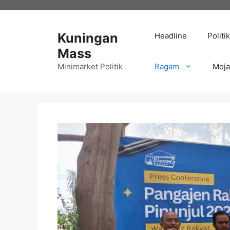
Langsung
ke
isi
Kuningan
Headline
Politik
Mass
Minimarket Politik
Ragam
Moj