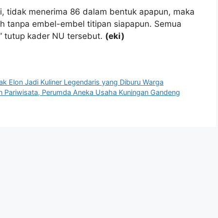
ni, tidak menerima 86 dalam bentuk apapun, maka
ih tanpa embel-embel titipan siapapun. Semua
,” tutup kader NU tersebut.
(eki)
k Elon Jadi Kuliner Legendaris yang Diburu Warga
n Pariwisata, Perumda Aneka Usaha Kuningan Gandeng