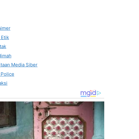
aimer
Etik
tak
dimah
taan Media Siber
 Police
ksi