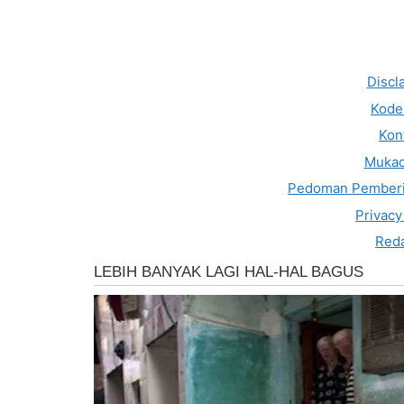
Discl
Kode 
Kon
Muka
Pedoman Pemberi
Privacy
Reda