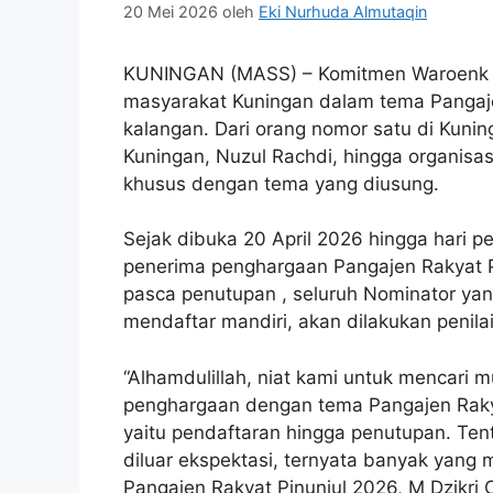
20 Mei 2026
oleh
Eki Nurhuda Almutaqin
KUNINGAN (MASS) – Komitmen Waroenk 
masyarakat Kuningan dalam tema Pangajen
kalangan. Dari orang nomor satu di Kuni
Kuningan, Nuzul Rachdi, hingga organisa
khusus dengan tema yang diusung.
Sejak dibuka 20 April 2026 hingga hari 
penerima penghargaan Pangajen Rakyat Pi
pasca penutupan , seluruh Nominator yan
mendaftar mandiri, akan dilakukan penilaia
“Alhamdulillah, niat kami untuk mencari
penghargaan dengan tema Pangajen Rakyat
yaitu pendaftaran hingga penutupan. Ten
diluar ekspektasi, ternyata banyak yang 
Pangajen Rakyat Pinunjul 2026, M Dzikri