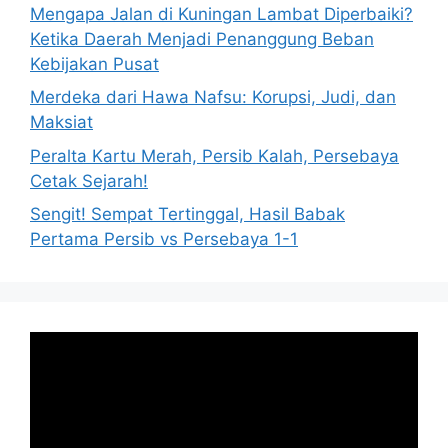
Mengapa Jalan di Kuningan Lambat Diperbaiki?
Ketika Daerah Menjadi Penanggung Beban
Kebijakan Pusat
Merdeka dari Hawa Nafsu: Korupsi, Judi, dan
Maksiat
Peralta Kartu Merah, Persib Kalah, Persebaya
Cetak Sejarah!
Sengit! Sempat Tertinggal, Hasil Babak
Pertama Persib vs Persebaya 1-1