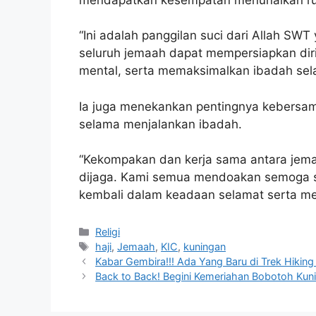
“Ini adalah panggilan suci dari Allah SW
seluruh jemaah dapat mempersiapkan diri
mental, serta memaksimalkan ibadah selam
Ia juga menekankan pentingnya kebersam
selama menjalankan ibadah.
“Kekompakan dan kerja sama antara jema
dijaga. Kami semua mendoakan semoga se
kembali dalam keadaan selamat serta me
Kategori
Religi
Tag
haji
,
Jemaah
,
KIC
,
kuningan
Kabar Gembira!!! Ada Yang Baru di Trek Hiking
Back to Back! Begini Kemeriahan Bobotoh Kun