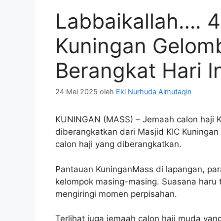
Labbaikallah…. 
Kuningan Gelom
Berangkat Hari In
24 Mei 2025
oleh
Eki Nurhuda Almutaqin
KUNINGAN (MASS) – Jemaah calon haji K
diberangkatkan dari Masjid KIC Kuningan 
calon haji yang diberangkatkan.
Pantauan KuninganMass di lapangan, pa
kelompok masing-masing. Suasana haru ter
mengiringi momen perpisahan.
Terlihat juga jemaah calon haji muda yan