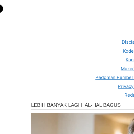
Discl
Kode 
Kon
Muka
Pedoman Pemberi
Privacy
Reda