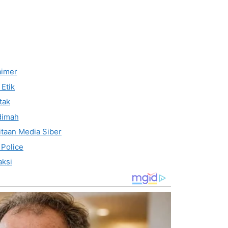
aimer
Etik
tak
dimah
taan Media Siber
 Police
ksi