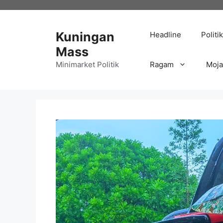
Langsung
ke
isi
Kuningan
Headline
Politik
Mass
Minimarket Politik
Ragam
Moj