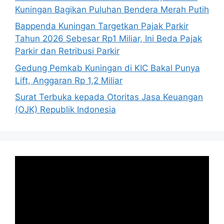
Kuningan Bagikan Puluhan Bendera Merah Putih
Bappenda Kuningan Targetkan Pajak Parkir
Tahun 2026 Sebesar Rp1 Miliar, Ini Beda Pajak
Parkir dan Retribusi Parkir
Gedung Pemkab Kuningan di KIC Bakal Punya
Lift, Anggaran Rp 1,2 Miliar
Surat Terbuka kepada Otoritas Jasa Keuangan
(OJK) Republik Indonesia