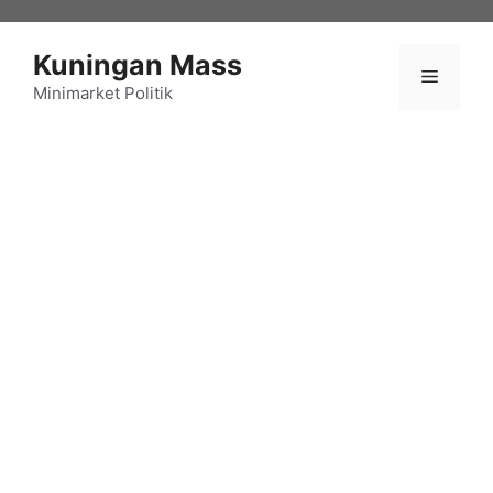
Langsung
ke
Kuningan Mass
isi
Menu
Minimarket Politik