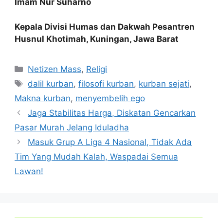
Imam Nur Suharno
Kepala Divisi Humas dan Dakwah Pesantren
Husnul Khotimah, Kuningan, Jawa Barat
Kategori
Netizen Mass
,
Religi
Tag
dalil kurban
,
filosofi kurban
,
kurban sejati
,
Makna kurban
,
menyembelih ego
Jaga Stabilitas Harga, Diskatan Gencarkan
Pasar Murah Jelang Iduladha
Masuk Grup A Liga 4 Nasional, Tidak Ada
Tim Yang Mudah Kalah, Waspadai Semua
Lawan!