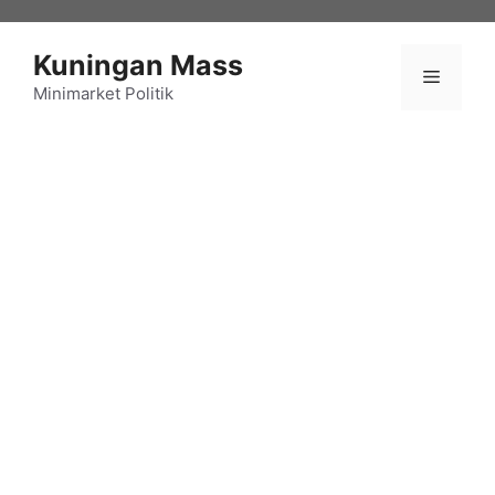
Langsung
ke
Kuningan Mass
isi
Menu
Minimarket Politik