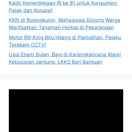
Kado Kemerdekaan RI ke 81 untuk Konsumen:
Pajak dan Korupsi!
KKN di Bojongkulon, Mahasiswa Dorong Warga
Manfaatkan Tanaman Herbal di Pekarangan
Motor RX-King Biru Hilang di Pamulihan, Pelaku
Terekam CCTV!
Usia Enam Bulan, Bayi di Karangkancana Alami
Kebocoran Jantung, LKKS Beri Bantuan