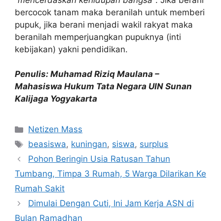
bercocok tanam maka beranilah untuk memberi
pupuk, jika berani menjadi wakil rakyat maka
beranilah memperjuangkan pupuknya (inti
kebijakan) yakni pendidikan.
Penulis: Muhamad Riziq Maulana –
Mahasiswa Hukum Tata Negara UIN Sunan
Kalijaga Yogyakarta
Kategori
Netizen Mass
Tag
beasiswa
,
kuningan
,
siswa
,
surplus
Pohon Beringin Usia Ratusan Tahun
Tumbang, Timpa 3 Rumah, 5 Warga Dilarikan Ke
Rumah Sakit
Dimulai Dengan Cuti, Ini Jam Kerja ASN di
Bulan Ramadhan