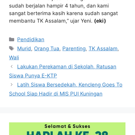
sudah berjalan hampir 4 tahun, dan kami
sangat berterima kasih karena sudah sangat
membantu TK Assalam,” ujar Yeni.
(eki)
Kategori
Pendidikan
Tag
Murid
,
Orang Tua
,
Parenting
,
TK Assalam
,
Wali
Lakukan Perekaman di Sekolah, Ratusan
Siswa Punya E-KTP
Latih Siswa Bersedekah, Kencleng Goes To
School Siap Hadir di MIS PUI Kuningan