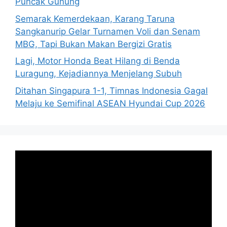
Puncak Gunung
Semarak Kemerdekaan, Karang Taruna
Sangkanurip Gelar Turnamen Voli dan Senam
MBG, Tapi Bukan Makan Bergizi Gratis
Lagi, Motor Honda Beat Hilang di Benda
Luragung, Kejadiannya Menjelang Subuh
Ditahan Singapura 1-1, Timnas Indonesia Gagal
Melaju ke Semifinal ASEAN Hyundai Cup 2026