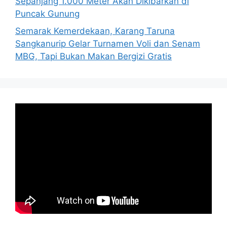
Sepanjang 1.000 Meter Akan Dikibarkan di
Puncak Gunung
Semarak Kemerdekaan, Karang Taruna
Sangkanurip Gelar Turnamen Voli dan Senam
MBG, Tapi Bukan Makan Bergizi Gratis