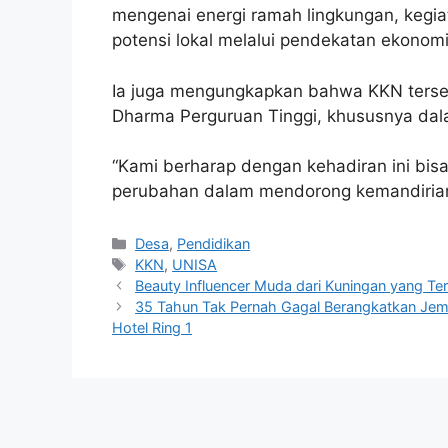
mengenai energi ramah lingkungan, kegi
potensi lokal melalui pendekatan ekonomi 
Ia juga mengungkapkan bahwa KKN terseb
Dharma Perguruan Tinggi, khususnya da
“Kami berharap dengan kehadiran ini bi
perubahan dalam mendorong kemandirian
Kategori
Desa
,
Pendidikan
Tag
KKN
,
UNISA
Beauty Influencer Muda dari Kuningan yang Ter
35 Tahun Tak Pernah Gagal Berangkatkan Jema
Hotel Ring 1