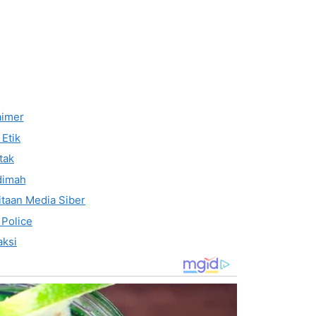
aimer
Etik
tak
dimah
taan Media Siber
 Police
ksi