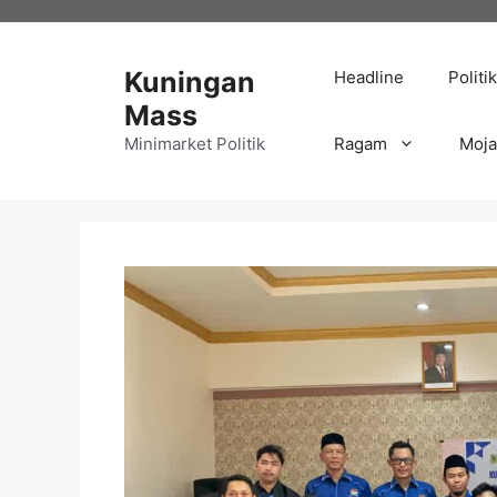
Langsung
ke
isi
Kuningan
Headline
Politik
Mass
Minimarket Politik
Ragam
Moj