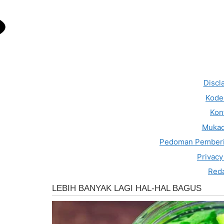
Discl
Kode 
Kon
Muka
Pedoman Pemberi
Privacy
Reda