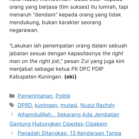
orang yang berjasa (tim sukses) itu lumrah, tapi
menaruh “dendam” kepada orang yang tidak
mendukung, bukan karakter seorang
negarawan.
“Lakukan lah penempatan orang dalam sebuah
jabatan sesuai dengan kapasitasnya
the right
man on the right job
,” pesan Zul yang juga kini
menjabat sebagai ketua Plt DPC PDIP
Kabupaten Kuningan.
(eki)
Kategori
Pemerintahan
,
Politik
Tag
DPRD
,
kuningan
,
mutasi
,
Nuzul Rachdy
Alhamdulillah… Sekarang Ada Jembatan
Gantung Hubungkan Cipedes-Cipakem
Penadah Ditangkap, 13 Kendaraan Tanpa