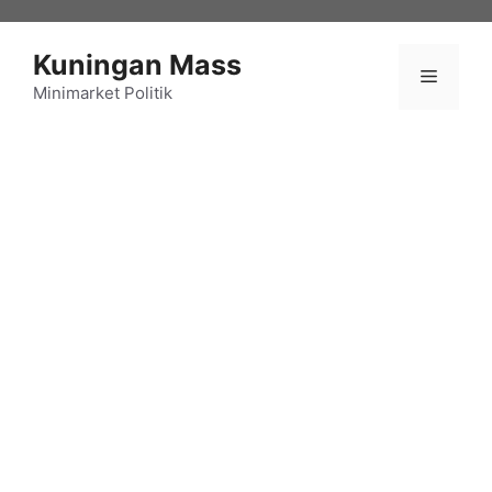
Langsung
ke
Kuningan Mass
isi
Menu
Minimarket Politik