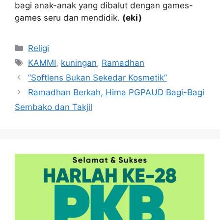
bagi anak-anak yang dibalut dengan games-
games seru dan mendidik.
(eki)
Kategori
Religi
Tag
KAMMI
,
kuningan
,
Ramadhan
“Softlens Bukan Sekedar Kosmetik”
Ramadhan Berkah, Hima PGPAUD Bagi-Bagi
Sembako dan Takjil