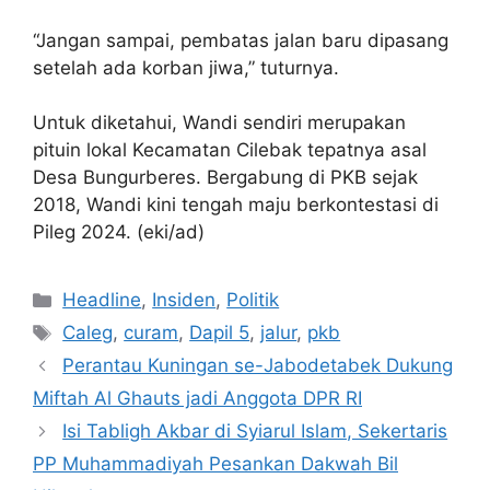
“Jangan sampai, pembatas jalan baru dipasang
setelah ada korban jiwa,” tuturnya.
Untuk diketahui, Wandi sendiri merupakan
pituin lokal Kecamatan Cilebak tepatnya asal
Desa Bungurberes. Bergabung di PKB sejak
2018, Wandi kini tengah maju berkontestasi di
Pileg 2024. (eki/ad)
Kategori
Headline
,
Insiden
,
Politik
Tag
Caleg
,
curam
,
Dapil 5
,
jalur
,
pkb
Perantau Kuningan se-Jabodetabek Dukung
Miftah Al Ghauts jadi Anggota DPR RI
Isi Tabligh Akbar di Syiarul Islam, Sekertaris
PP Muhammadiyah Pesankan Dakwah Bil