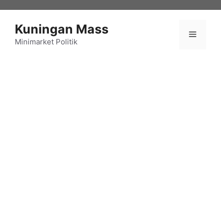
Langsung
ke
Kuningan Mass
isi
Menu
Minimarket Politik