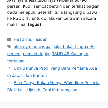
Awalnya meski tubuhnya terbakar 80-90
persen. Kudil sempat berdiri dan terlihat bagian
dada melepuh. Setelah itu ia langsung dibawa
ke RSUD 45 untuk dilakukan perawatn secara
maksilmal.
(agus)
Kategori
Headline
,
Insiden
Tag
akhirnya meninggal
,
luka bakar hingga 90
persen
,
pemain dogig
,
RSUD 45 Kuningan
,
terbakar
Uniku Punya Prodi yang Baru Pertama Ada
di Jabar dan Banten
Bina Cahya Bukan Hanya Wujudkan Peserta
Didik Miliki Ijazah, Tapi Keterampilan