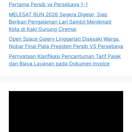
Pertama Persib vs Persebaya 1-1
MELESAT RUN 2026 Segera Digelar, Siap
Berikan Pengalaman Lari Sambil Menikmati
Kota di Kaki Gunung Ciremai
Open Space Galery Linggarjati Disesaki Warga,
Nobar Final Piala Presiden Persib VS Persebaya
Pernyataan Klarifikasi Pencantuman Tarif Pajak
dan Biaya Layanan pada Dokumen Invoice