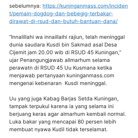
sebelumnya:
https://kuninganmass.com/inciden
t/pemain-dogdog-dan-bebegig-terbakar-
dirawat-di-rsud-dan-butuh-bantuan-dana/
“Innalillahi wa innaillaihi rajiun, telah meninggal
dunia saudara Kusdi bin Sakmad asal Desa
Cijemit jam 20.00 wib di RSUD 45 Kuningan,”
ujar Penangungjawab allmarhum selama
perawatn di RSUD 45 Uu Kusmana ketika
menjawab pertanyaan kuninganmass.com
mengenai kebenaran Kusdi meninggal.
Uu yang juga Kabag Barjas Setda Kuningan,
tampak terpukul karena ia yang selama ini
berjuang keras agar almarhum kembali normal.
Luka bakar yang mencapai 80 persen lebih
membuat nyawa Kudil tidak terselamat.