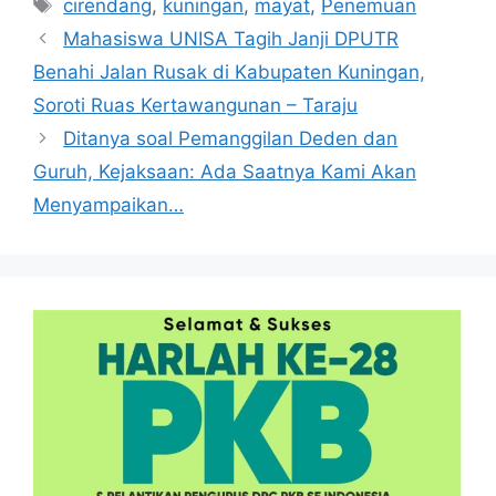
Tag
cirendang
,
kuningan
,
mayat
,
Penemuan
Mahasiswa UNISA Tagih Janji DPUTR
Benahi Jalan Rusak di Kabupaten Kuningan,
Soroti Ruas Kertawangunan – Taraju
Ditanya soal Pemanggilan Deden dan
Guruh, Kejaksaan: Ada Saatnya Kami Akan
Menyampaikan…