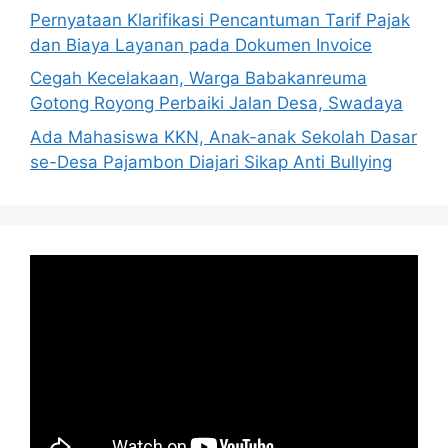
Pernyataan Klarifikasi Pencantuman Tarif Pajak
dan Biaya Layanan pada Dokumen Invoice
Cegah Kecelakaan, Warga Babakanreuma
Gotong Royong Perbaiki Jalan Desa, Swadaya
Ada Mahasiswa KKN, Anak-anak Sekolah Dasar
se-Desa Pajambon Diajari Sikap Anti Bullying