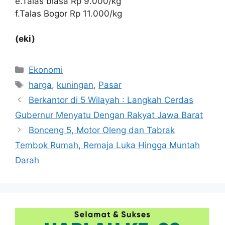
e.Talas biasa Rp 9.000/kg
f.Talas Bogor Rp 11.000/kg
(eki)
Kategori
Ekonomi
Tag
harga
,
kuningan
,
Pasar
Berkantor di 5 Wilayah : Langkah Cerdas
Gubernur Menyatu Dengan Rakyat Jawa Barat
Bonceng 5, Motor Oleng dan Tabrak
Tembok Rumah, Remaja Luka Hingga Muntah
Darah