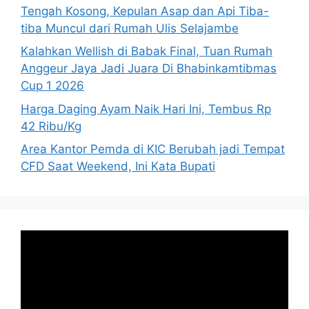
Tengah Kosong, Kepulan Asap dan Api Tiba-
tiba Muncul dari Rumah Ulis Selajambe
Kalahkan Wellish di Babak Final, Tuan Rumah
Anggeur Jaya Jadi Juara Di Bhabinkamtibmas
Cup 1 2026
Harga Daging Ayam Naik Hari Ini, Tembus Rp
42 Ribu/Kg
Area Kantor Pemda di KIC Berubah jadi Tempat
CFD Saat Weekend, Ini Kata Bupati