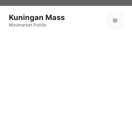
Langsung
ke
Kuningan Mass
isi
Menu
Minimarket Politik