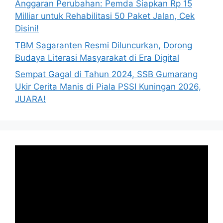
Anggaran Perubahan: Pemda Siapkan Rp 15
Milliar untuk Rehabilitasi 50 Paket Jalan, Cek
Disini!
TBM Sagaranten Resmi Diluncurkan, Dorong
Budaya Literasi Masyarakat di Era Digital
Sempat Gagal di Tahun 2024, SSB Gumarang
Ukir Cerita Manis di Piala PSSI Kuningan 2026,
JUARA!