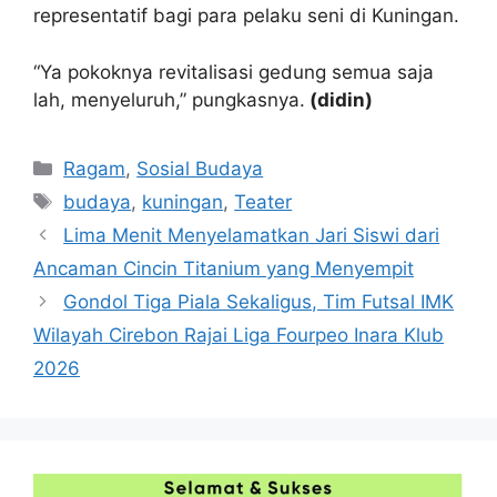
representatif bagi para pelaku seni di Kuningan.
“Ya pokoknya revitalisasi gedung semua saja
lah, menyeluruh,” pungkasnya.
(didin)
Kategori
Ragam
,
Sosial Budaya
Tag
budaya
,
kuningan
,
Teater
Lima Menit Menyelamatkan Jari Siswi dari
Ancaman Cincin Titanium yang Menyempit
Gondol Tiga Piala Sekaligus, Tim Futsal IMK
Wilayah Cirebon Rajai Liga Fourpeo Inara Klub
2026