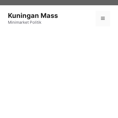
Langsung
ke
Kuningan Mass
isi
Menu
Minimarket Politik